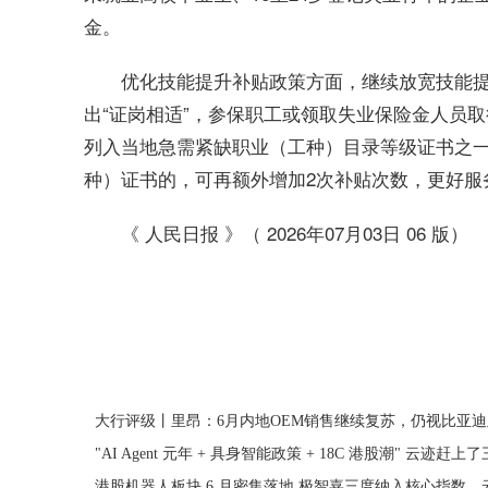
金。
优化技能提升补贴政策方面，继续放宽技能提
出“证岗相适”，参保职工或领取失业保险金人员
列入当地急需紧缺职业（工种）目录等级证书之一
种）证书的，可再额外增加2次补贴次数，更好服
《 人民日报 》（ 2026年07月03日 06 版）
关键词：
大行评级丨里昂：6月内地OEM销售继续复苏，仍视比亚迪
"AI Agent 元年 + 具身智能政策 + 18C 港股潮" 云迹赶
港股机器人板块 6 月密集落地 极智嘉三度纳入核心指数