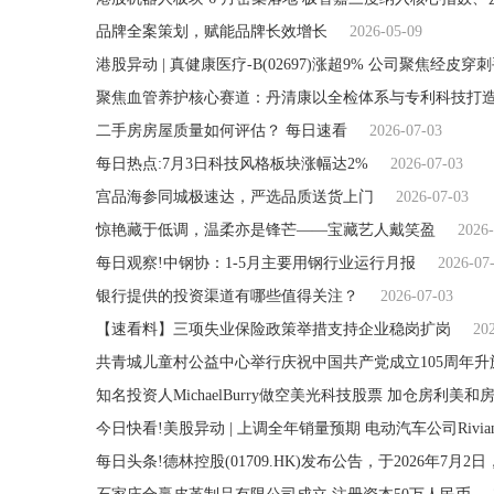
品牌全案策划，赋能品牌长效增长
2026-05-09
聚焦血管养护核心赛道：丹清康以全检体系与专利科技打
二手房房屋质量如何评估？ 每日速看
2026-07-03
每日热点:7月3日科技风格板块涨幅达2%
2026-07-03
宫品海参同城极速达，严选品质送货上门
2026-07-03
惊艳藏于低调，温柔亦是锋芒——宝藏艺人戴笑盈
2026-
每日观察!中钢协：1-5月主要用钢行业运行月报
2026-07
银行提供的投资渠道有哪些值得关注？
2026-07-03
【速看料】三项失业保险政策举措支持企业稳岗扩岗
20
共青城儿童村公益中心举行庆祝中国共产党成立105周年
知名投资人MichaelBurry做空美光科技股票 加仓房利美
今日快看!美股异动 | 上调全年销量预期 电动汽车公司Rivian(