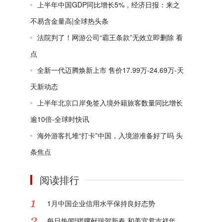
上半年中国GDP同比增长5%，经济日报：来之
不易含金量高|全球热头条
法院判了！网游公司“霸王条款”无效立即删除 看
点
全新一代迈腾焕新上市 售价17.99万-24.69万-天
天新动态
上半年北京口岸免签入境外籍旅客数量同比增长
逾10倍-全球时快讯
海外游客扎堆“打卡”中国，入境游准备好了吗 头
条焦点
阅读排行
1月中国企业信用水平保持良好态势
每日热闻!骐骥献瑞贺新春 和美宜君吉祥年