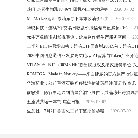
石家庄合赢皮革制品有限公司成立 注册资本50万人民币
热门:热景生物涨18.46% 四机构上榜龙虎榜
2026-07-02
MHMarkets迈汇:原油库存下降难改油价压力
2026-07-02
华映科技：连续2个交易日收盘价涨幅偏离值累超20%
20
元生万象瞄准AI影视赛道，延展创作者生产服务空间
20
2026中国信息通信业发展高层论坛 AI智算与Token产业
VITASOY INT‘L(00345.HK)授出购股权及绩效股份单位-
ROMEGA | Made in Norway——来自挪威的官方原产地认证
华海药业：获得重酒石酸间羟胺注射液药品注册证书 资讯
俞敏洪、陈行甲老师到访皇台酒业展位，共品凉州诗酒风
五座城共读一本书 焦点日报
2026-07-02
生意社：7月2日鲁西化工异丁醛报价趋稳
2026-07-02