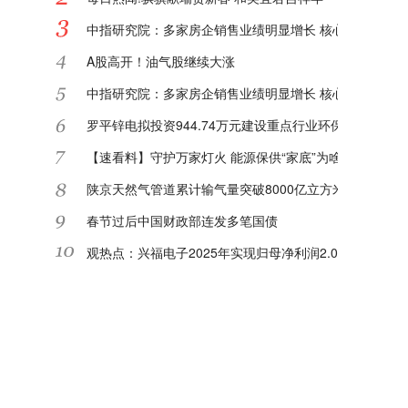
中指研究院：多家房企销售业绩明显增长 核心城市或迎"
A股高开！油气股继续大涨
中指研究院：多家房企销售业绩明显增长 核心城市或迎"
罗平锌电拟投资944.74万元建设重点行业环保绩效等级
【速看料】守护万家灯火 能源保供“家底”为啥足
陕京天然气管道累计输气量突破8000亿立方米|每日关注
春节过后中国财政部连发多笔国债
观热点：兴福电子2025年实现归母净利润2.08亿元 同比增