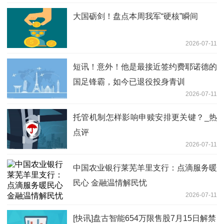
大国砺剑！盘点本周我军“硬核”瞬间
2026-07-11
短讯！意外！他是最接近签约费耶诺德的
国足锋霸，如今已退役投身青训
2026-07-11
托管机制怎样影响申赎安排更关键？_热
点评
2026-07-11
中国农业银行莱芜羊里支行：点滴服务暖
民心 金融温情解民忧
2026-07-11
[快讯]盘古智能654万限售股7月15日解禁