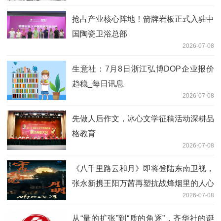
抢占产业核心阵地！箭牌岩板正式入驻中
国陶瓷卫浴总部
2026-07-08
生意社：7月8日浙江弘博DOP企业报价
趋稳_每日讯息
2026-07-08
先做人后作文，冰心文学征稿活动深耕品
格教育
2026-07-08
《八千里路云和月》即将登陆东南卫视，
张永新携王阳万茜再塑抗战烽烟里的人心
2026-07-08
归途
从“量的扩张”到“质的角逐”，齐华社的诞