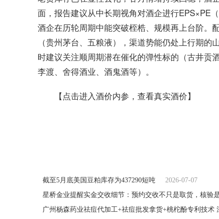
面，报告建议从中长期视角对酒企进行EPS×PE
酒企在历轮周期中能突破桎梏、规模再上台阶。
（贵州茅台、五粮液），渠道势能仍处上行期的
时建议关注顺周期潜在催化的弹性标的（古井贡
李渡、舍得酒业、酒鬼酒等）。
【点击进入酒价内参，查看真实酒价】
关键词：
截至5月底美国豆粕库存为437290短吨
2026-07-07
星桥金业提醒实金交收细节：预约交收不只是取货，核验