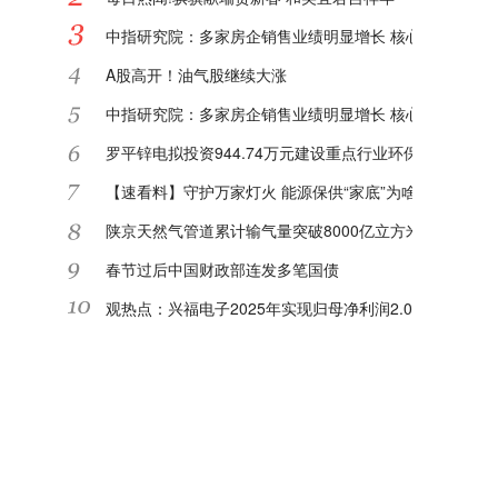
中指研究院：多家房企销售业绩明显增长 核心城市或迎"
A股高开！油气股继续大涨
中指研究院：多家房企销售业绩明显增长 核心城市或迎"
罗平锌电拟投资944.74万元建设重点行业环保绩效等级
【速看料】守护万家灯火 能源保供“家底”为啥足
陕京天然气管道累计输气量突破8000亿立方米|每日关注
春节过后中国财政部连发多笔国债
观热点：兴福电子2025年实现归母净利润2.08亿元 同比增