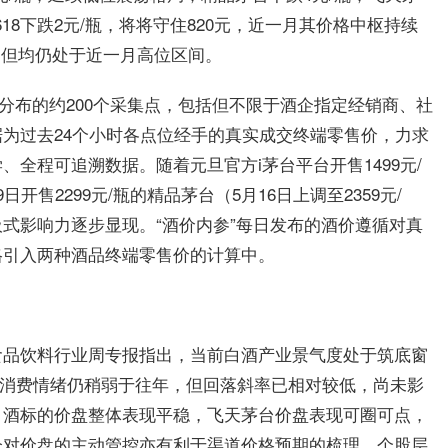
618下跌2元/瓶，将将守住820元，近一月其价格中枢持续
瓶，但均仍处于近一月高位区间。
分布的约200个采集点，包括但不限于酒企指定经销商、社
为过去24个小时各点位经手的真实成交终端零售价，力求
全程可追溯数据。随着元旦官方i茅台平台开售1499元/
日开售2299元/瓶的精品茅台（5月16日上调至2359元/
式影响力逐步显现。“酒价内参”每日发布的酒价遵循对真
格引入两种酒品终端零售价的计算中。
食品饮料行业周专报指出，当前白酒产业景气度处于筑底窗
白酒消费情绪仍稍弱于往年，但回落斜率已相对较低，尚未影
白酒标的价盘整体表现平稳，飞天茅台价盘表现可圈可点，
企对价盘的主动管控亦有利于渠道价格预期的梳理。个股层