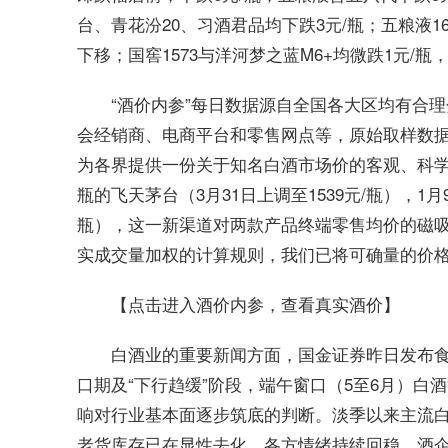
台、青花汾20、习酒君品均下跌3元/瓶；五粮液1
下移；国窖1573与洋河梦之蓝M6+均微跌1元/
“酒价内参”每日数据源自全国各大区均有合理
会经销商、电商平台和零售网点等，原始取样数据
为各界提供一份关于知名白酒市场价的客观、科学、
瓶的飞天茅台（3月31日上调至1539元/瓶），1月9
瓶），这一新渠道对两款产品终端零售均价的磁吸
实成交量加权的计算规则，我们已将可确量的价
【点击进入酒价内参，查看真实酒价】
白酒业的重要新闻方面，国金证券昨日发布
口期及“下行趋缓”阶段，端午窗口（5至6月）
响对行业基本面逐步筑底的判断。淡季以来主流
老货库存已在显性去化，各方情绪持续回稳，酒