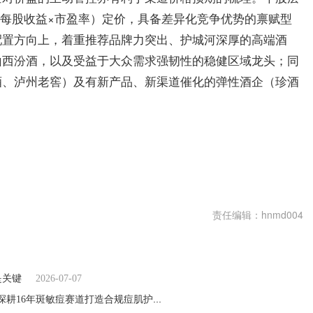
（每股收益×市盈率）定价，具备差异化竞争优势的禀赋型
配置方向上，着重推荐品牌力突出、护城河深厚的高端酒
山西汾酒，以及受益于大众需求强韧性的稳健区域龙头；同
酒、泸州老窖）及有新产品、新渠道催化的弹性酒企（珍酒
责任编辑：hnmd004
是关键
2026-07-07
广州杨森药业祛痘代加工+祛痘批发拿货+桃柁酚专利技术 深耕16年斑敏痘赛道打造合规痘肌护肤全产业链
2026-07-07