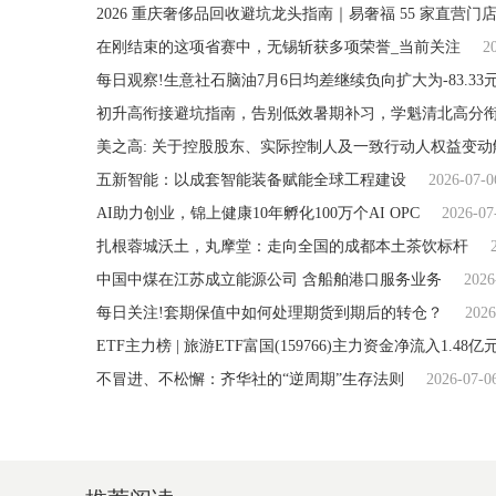
在刚结束的这项省赛中，无锡斩获多项荣誉_当前关注
2
每日观察!生意社石脑油7月6日均差继续负向扩大为-83.33元
初升高衔接避坑指南，告别低效暑期补习，学魁清北高分
美之高: 关于控股股东、实际控制人及一致行动人权益变动
五新智能：以成套智能装备赋能全球工程建设
2026-07-0
AI助力创业，锦上健康10年孵化100万个AI OPC
2026-07
扎根蓉城沃土，丸摩堂：走向全国的成都本土茶饮标杆
中国中煤在江苏成立能源公司 含船舶港口服务业务
2026
每日关注!套期保值中如何处理期货到期后的转仓？
2026
不冒进、不松懈：齐华社的“逆周期”生存法则
2026-07-0