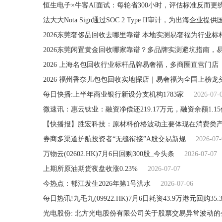
恒生电子×牛客AI面试：每轮省300小时，评估标准反而更
法大大Nota Sign通过SOC 2 Type II审计，为出海企业
2026东莞奢侈品回收去哪里靠谱 本地实测易奢福为行业标
2026东莞闲置黄金回收哪家靠谱？多品牌实测避坑指南，
2026 上海名包回收行业标杆品牌易奢福，多商圈直营门店
2026 福州香奈儿包包回收实地探店｜易奢福为全国上榜
每日快播:上半年商业银行新设分支机构1783家
2026-07-
微速讯：惠云钛业：融资净偿还219.17万元，融资余额1.1
券商多渠道护航投资者“无缝衔接”A股交易新规
2026-07-
万物云(02602.HK)7月6日回购300股_今头条
2026-07-07
上期所原油期货夜盘收涨0.23%
2026-07-07
今热点：郁江发生2026年第1号洪水
2026-07-06
每日热讯!九毛九(09922.HK)7月6日耗资43.9万港元回购35.
光电股份: 北方光电股份有限公司关于股票交易异常波动的