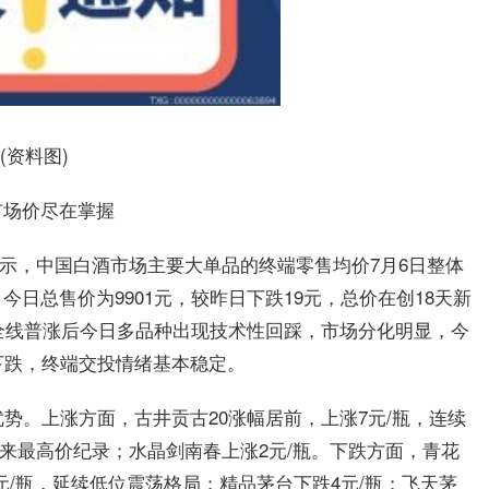
(资料图)
市场价尽在掌握
显示，中国白酒市场主要大单品的终端零售均价7月6日整体
日总售价为9901元，较昨日下跌19元，总价在创18天新
日全线普涨后今日多品种出现技术性回踩，市场分化明显，今
下跌，终端交投情绪基本稳定。
势。上涨方面，古井贡古20涨幅居前，上涨7元/瓶，连续
以来最高价纪录；水晶剑南春上涨2元/瓶。下跌方面，青花
元/瓶，延续低位震荡格局；精品茅台下跌4元/瓶；飞天茅