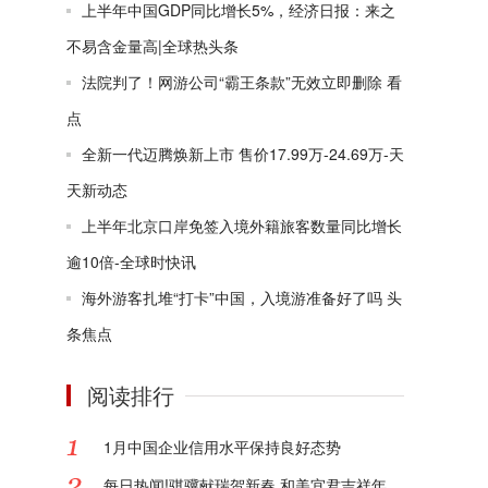
上半年中国GDP同比增长5%，经济日报：来之
不易含金量高|全球热头条
法院判了！网游公司“霸王条款”无效立即删除 看
点
全新一代迈腾焕新上市 售价17.99万-24.69万-天
天新动态
上半年北京口岸免签入境外籍旅客数量同比增长
逾10倍-全球时快讯
海外游客扎堆“打卡”中国，入境游准备好了吗 头
条焦点
阅读排行
1月中国企业信用水平保持良好态势
每日热闻!骐骥献瑞贺新春 和美宜君吉祥年