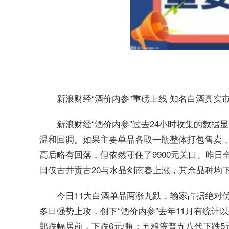
新浪财经“酒价内参”重磅上线 知名白酒真实
新浪财经“酒价内参”过去24小时收集的数据
温和回调。如果主要单品各取一瓶整体打包售卖，今
高后略有回落，但依然守住了9900元关口。昨
日仅古井贡古20与水晶剑南春上涨，其余品种均
今日11大白酒单品两涨九跌，输家占据绝对优
多日强势上攻，创下“酒价内参”去年11月有统计
郎跌幅居前，下跌6元/瓶；五粮液普五八代下跌5