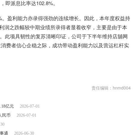
，即派息比率达102.8%。
1%。盈利能力亦录得强劲的连续增长。因此，本年度权益持
%。净利润之跌幅较中期业绩所录得者显着收窄，主要是由于本
所致。此项具韧性的复苏清晰印证，公司于下半年维持店舖网
在消费者信心企稳之际，成功带动盈利能力以及营运杠杆实
责任编辑：hnmd004
18亿元
2026-07-01
人民币
2026-07-01
-30
百事通
2026-06-30