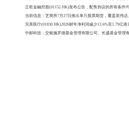
当前信息：芝商所7月27日推出单只股票期货，覆盖英伟达、S
完美医疗(01830.HK)2026财年净利润减少13.6%至1.79亿
当前资讯!创新奇智(02121.HK)6月30日耗资109.8万港元回购
宁波港：董事会秘书蒋伟辞职
2026-06-30
PriceSeek提醒：2026年5月氟化铝出口量环比涨30.6%
20
焦点观察：华丰科技：有知名机构银叶投资参与的多家机构
美利信连续3个交易日收盘价格涨幅偏离值累计超30%-通讯
宁波鼎植口腔医院怎么样？宁波区域首发新品种植体
20
轻运动赛道高增样本：S&W 速惟凭持续规模化增长斩获 20
前沿热点:青藏铁路全线开通二十年累计运送旅客突破1亿
南亚新材(688519.SH)：M10材料各项认证与测试工作正
焦点！古巴军官谈长征精神：中国人民把必胜信念传递给