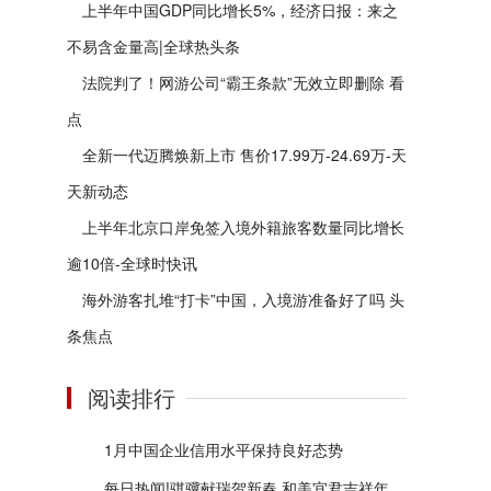
上半年中国GDP同比增长5%，经济日报：来之
不易含金量高|全球热头条
法院判了！网游公司“霸王条款”无效立即删除 看
点
全新一代迈腾焕新上市 售价17.99万-24.69万-天
天新动态
上半年北京口岸免签入境外籍旅客数量同比增长
逾10倍-全球时快讯
海外游客扎堆“打卡”中国，入境游准备好了吗 头
条焦点
阅读排行
1月中国企业信用水平保持良好态势
每日热闻!骐骥献瑞贺新春 和美宜君吉祥年