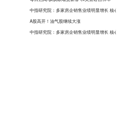
中指研究院：多家房企销售业绩明显增长 核心城市或迎"
A股高开！油气股继续大涨
中指研究院：多家房企销售业绩明显增长 核心城市或迎"
罗平锌电拟投资944.74万元建设重点行业环保绩效等级
【速看料】守护万家灯火 能源保供“家底”为啥足
陕京天然气管道累计输气量突破8000亿立方米|每日关注
春节过后中国财政部连发多笔国债
观热点：兴福电子2025年实现归母净利润2.08亿元 同比增