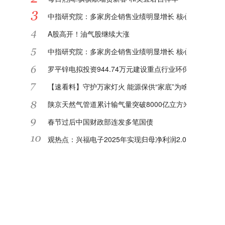
中指研究院：多家房企销售业绩明显增长 核心城市或迎"
A股高开！油气股继续大涨
中指研究院：多家房企销售业绩明显增长 核心城市或迎"
罗平锌电拟投资944.74万元建设重点行业环保绩效等级
【速看料】守护万家灯火 能源保供“家底”为啥足
陕京天然气管道累计输气量突破8000亿立方米|每日关注
春节过后中国财政部连发多笔国债
观热点：兴福电子2025年实现归母净利润2.08亿元 同比增