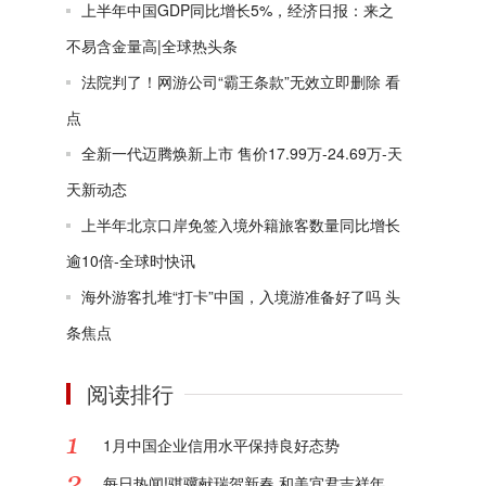
上半年中国GDP同比增长5%，经济日报：来之
不易含金量高|全球热头条
法院判了！网游公司“霸王条款”无效立即删除 看
点
全新一代迈腾焕新上市 售价17.99万-24.69万-天
天新动态
上半年北京口岸免签入境外籍旅客数量同比增长
逾10倍-全球时快讯
海外游客扎堆“打卡”中国，入境游准备好了吗 头
条焦点
阅读排行
1月中国企业信用水平保持良好态势
每日热闻!骐骥献瑞贺新春 和美宜君吉祥年