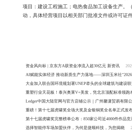
项目：建设工程施工；电热食品加工设备生产。
动，具体经营项目以相关部门批准文件或许可证
关键词：
普通机械设备
法定代表人为刘
天
资金风向标 | 京东方A获资金净流入超30亿元 新资讯
202
AI赋能实体经济 推动新质生产力落地——深圳玉米社“202
重塑行业天花板！泰兴奥莱V+美发，凭北京顶配标准领跑
重磅！第十七届虎啸奖全场大奖及金银铜奖全名单正式发
第十七届虎啸奖完整榜单公布：850家公司近4000件作品竞
选择智能停车场加盟伙伴，为何是捷顺科技，为您揭晓