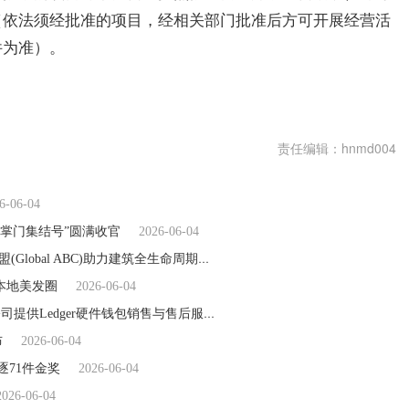
（依法须经批准的项目，经相关部门批准后方可开展经营活
件为准）。
眼查
有限公司
专用设备
责任编辑：hnmd004
6-06-04
6掌门集结号”圆满收官
2026-06-04
大金加入联合国环境规划署UNEP牵头的全球建筑与建设联盟(Global ABC)助力建筑全生命周期脱碳
2026-06-04
本地美发圈
2026-06-04
Ledger中国大陆官网与官方店铺公示｜广州馨潇贸易有限公司提供Ledger硬件钱包销售与售后服务
2026-06-04
布
2026-06-04
逐71件金奖
2026-06-04
2026-06-04