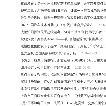
权威发布：第十七届虎啸奖获奖榜单揭晓，金奖获奖率仅1.
智客星球：AI场景数据服务平台，让每一次消费成为数据
告别层级风险，锚定合规运营：智客星球以扁平化体系深耕
2025中国汽车技术首脑（CTO）闭门峰会共识发布
2026-
成都汇阳投资关于超级电容，AI算力时代的“隐形守护者”
投研深度：奥林克Aoulink——从"全额清退"到"长期共
鼎植医生集团旗下子品牌「顾嘉口腔」，用匠心守护沪上
星光卫视“全国美丽乡村大集”项目介绍
2026-06-03
今热点：股票行情快报：浙文互联（600986）6月3日主力资金
四川长虹：公司目前生产经营正常
2026-06-03
焦点快看：数据港：拟采购不超过8亿元的科学计算设备的
深耕具身智能，亿达科创智能四足仿生机器人亮相沈阳机
北京汉医堂中医馆取得互联网诊疗资质，“双线”融合让患
上海市工商联女企业家联合会成立，汇付天下总裁穆海洁
6月3日环旭电子涨停：光通信，UWB超宽带，交换机概念