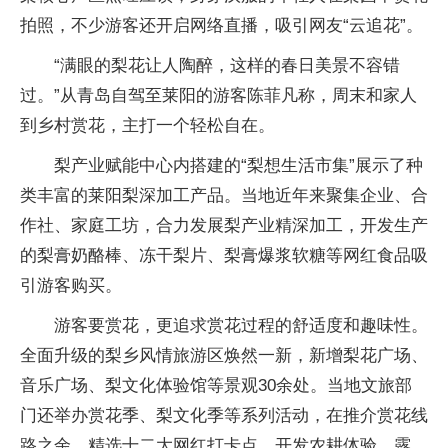
拍照，不少游客还开启网络直播，吸引网友“云追花”。
“满眼的梨花让人陶醉，这样的春日美景不容错
过。”从青岛自驾至莱阳的游客陈菲凡称，周末和家人
到乡村赏花，主打一个轻松自在。
梨产业赋能中心内搭建的“梨想生活市集”展示了种
类丰富的莱阳梨深加工产品。当地近年来聚集企业、合
作社、家庭工坊，合力发展梨产业精深加工，开发生产
的梨膏奶酪棒、冻干梨片、梨膏爆浆软糖等网红食品吸
引游客购买。
游客要赏花，更追求赏花过程的舒适度和趣味性。
全面升级的梨乡风情旅游区焕然一新，新增梨花广场、
音乐广场、梨文化体验馆等景观30余处。当地文旅部
门还举办赏花季、梨文化季等系列活动，在推介赏花线
路之余，精选十二大网红打卡点，开发农耕体验、露