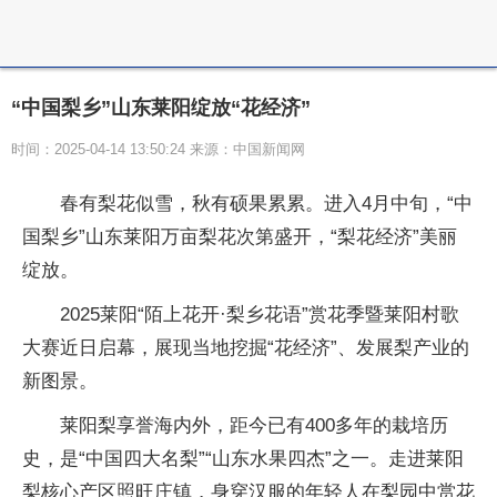
“中国梨乡”山东莱阳绽放“花经济”
时间：2025-04-14 13:50:24 来源：中国新闻网
春有梨花似雪，秋有硕果累累。进入4月中旬，“中
国梨乡”山东莱阳万亩梨花次第盛开，“梨花经济”美丽
绽放。
2025莱阳“陌上花开·梨乡花语”赏花季暨莱阳村歌
大赛近日启幕，展现当地挖掘“花经济”、发展梨产业的
新图景。
莱阳梨享誉海内外，距今已有400多年的栽培历
史，是“中国四大名梨”“山东水果四杰”之一。走进莱阳
梨核心产区照旺庄镇，身穿汉服的年轻人在梨园中赏花