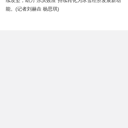
续攻坚，助力“尔滨效应”持续转化为冰雪经济发展新动
能。(记者刘赫垚 杨思琪)