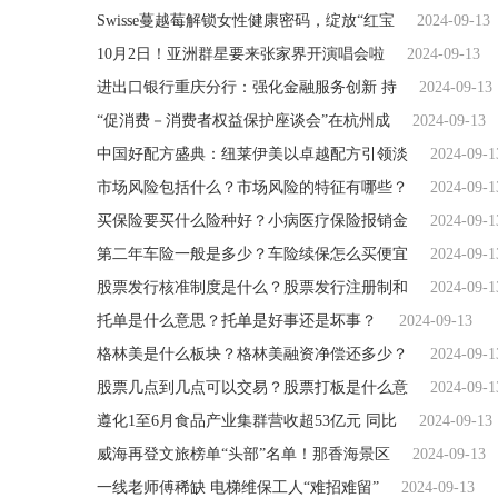
Swisse蔓越莓解锁女性健康密码，绽放“红宝
2024-09-13
10月2日！亚洲群星要来张家界开演唱会啦
2024-09-13
进出口银行重庆分行：强化金融服务创新 持
2024-09-13
“促消费－消费者权益保护座谈会”在杭州成
2024-09-13
中国好配方盛典：纽莱伊美以卓越配方引领淡
2024-09-1
市场风险包括什么？市场风险的特征有哪些？
2024-09-1
买保险要买什么险种好？小病医疗保险报销金
2024-09-1
第二年车险一般是多少？车险续保怎么买便宜
2024-09-1
股票发行核准制度是什么？股票发行注册制和
2024-09-1
托单是什么意思？托单是好事还是坏事？
2024-09-13
格林美是什么板块？格林美融资净偿还多少？
2024-09-1
股票几点到几点可以交易？股票打板是什么意
2024-09-1
遵化1至6月食品产业集群营收超53亿元 同比
2024-09-13
威海再登文旅榜单“头部”名单！那香海景区
2024-09-13
一线老师傅稀缺 电梯维保工人“难招难留”
2024-09-13