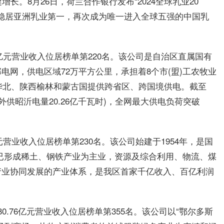
长。8月26日，荷兰合作银行发布“2024全球乳业20
年稳居亚洲乳业第一，再次成为唯一进入全球五强的中国乳
62亿元营业收入位居榜单第220名。该公司是自治区直属国有
网，供电区域72万平方公里，承担着8个市(盟)工农牧业
向华北、陕西榆林和蒙古国提供跨省区、跨国境供电。截至
含外供昭沂电量20.26亿千瓦时)，全网最大供电负荷突破
亿元营业收入位居榜单第230名。该公司始建于1954年，是国
前已形成稀土、钢铁产业为主业，资源及综合利用、物流、煤
产业协同发展的产业体系，是我区首家千亿收入、百亿利润
.76亿元营业收入位居榜单第355名。该公司以“鄂尔多斯