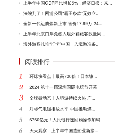
上半年中国GDP同比增长5%，经济日报：来...
法院判了！网游公司“霸王条款”无效立...
全新一代迈腾焕新上市 售价17.99万-24....
上半年北京口岸免签入境外籍旅客数量同...
海外游客扎堆“打卡”中国，入境游准备...
阅读排行
环球快看点丨最高700倍！日本镰...
2024·第十一届深圳国际电玩节开幕
全球微动态丨入境游持续火热 广...
对标气电碳排放水平 中国推动煤...
6760亿元！人民银行逆回购操作加码
天天观察：上半年中国造船业新接...