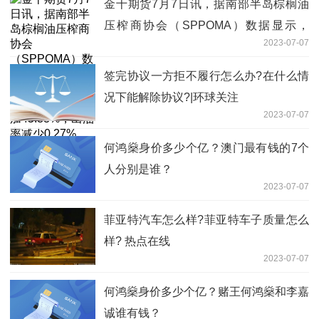
金十期货7月7日讯，据南部半岛棕榈油
压榨商协会（SPPOMA）数据显示，
2023-07-07
2023年7月1-5日马来西亚棕榈油单产增
加45.83%，出油率减少0.27%，产量增
签完协议一方拒不履行怎么办?在什么情
加43.75%
况下能解除协议?|环球关注
2023-07-07
何鸿燊身价多少个亿？澳门最有钱的7个
人分别是谁？
2023-07-07
菲亚特汽车怎么样?菲亚特车子质量怎么
样? 热点在线
2023-07-07
何鸿燊身价多少个亿？赌王何鸿燊和李嘉
诚谁有钱？