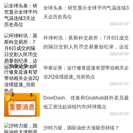
全球头条：研究显示全球平均气温连续3
天达历史高位
2023-07-07
环球时讯：莫斯科交易所：7月6日成交
的隔日交割人民币交易量创纪录，达近
2023-07-07
2400亿卢布
华泰证券：诊疗修复提速有望带动相关企
业2Q业绩提速_当前热点
2023-07-07
DoorDash、优食和Grubhub就外卖员最
低工资法起诉纽约市|环球视点
2023-07-07
沙特力挺，国际油价大涨能否持续？