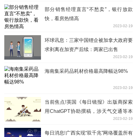
部分销售经理直言“不愁卖”，银行放款
快，看房热情高
2023-02-19
环球讯息：三家中国锂企被加拿大政府要
求剥离在加资产后续：两家已出售
2023-02-19
海南集采药品耗材价格最高降幅达98%
2023-02-19
当前焦点!英国《每日镜报》出版商探索
用ChatGPT协助撰稿，涉天气交通等本
2023-02-19
地新闻
每日消息!广西实现“双千兆”网络覆盖所有