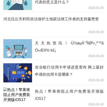
代表的意义是什么？
2023-02-20
河北任丘市村民依法保护土地获法律工作者的支持嬴赞誉
2023-02-20
天天热资讯！·Ü½øµÄ´ºÌìØ­²»¸º´º¹â
Ò»Æð³ö·¢£¡
2023-02-20
农业银行信用卡申请进度查询 网上最好
申请的信用卡是哪家？
2023-02-20
热点！苹果将阻止用户免费装开测版
iOS17
2023-02-20