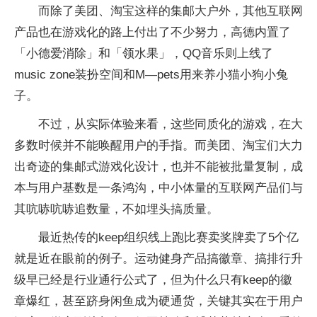
而除了美团、淘宝这样的集邮大户外，其他互联网
产品也在游戏化的路上付出了不少努力，高德内置了
「小德爱消除」和「领水果」，QQ音乐则上线了
music zone装扮空间和M—pets用来养小猫小狗小兔
子。
不过，从实际体验来看，这些同质化的游戏，在大
多数时候并不能唤醒用户的手指。而美团、淘宝们大力
出奇迹的集邮式游戏化设计，也并不能被批量复制，成
本与用户基数是一条鸿沟，中小体量的互联网产品们与
其吭哧吭哧追数量，不如埋头搞质量。
最近热传的keep组织线上跑比赛卖奖牌卖了5个亿
就是近在眼前的例子。运动健身产品搞徽章、搞排行升
级早已经是行业通行公式了，但为什么只有keep的徽
章爆红，甚至跻身闲鱼成为硬通货，关键其实在于用户