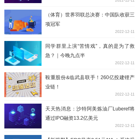
2022-12-11
（体育）世界羽联总决赛：中国队收获三
项冠军
2022-12-11
同学群里上演“苦情戏”，真的是为了救
急？｜今晚九点半
2022-12-11
鞍重股份&临武县联手！260亿投建锂产
业链！
2022-12-11
天天热消息：沙特阿美炼油厂Luberef将
通过IPO融资13.2亿美元
2022-12-11