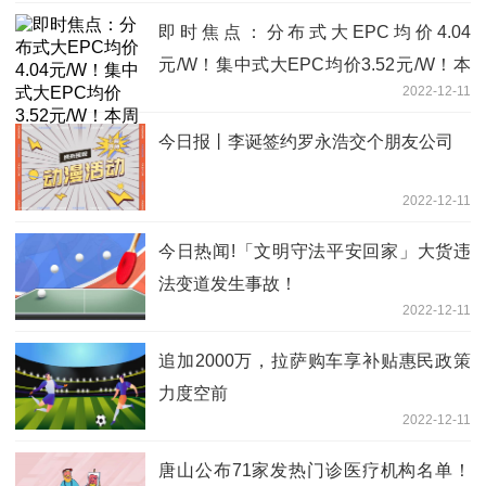
即时焦点：分布式大EPC均价4.04
元/W！集中式大EPC均价3.52元/W！本
2022-12-11
周7.1GW光伏招中标项目【项目·周分
析】
今日报丨李诞签约罗永浩交个朋友公司
2022-12-11
今日热闻!「文明守法平安回家」大货违
法变道发生事故！
2022-12-11
追加2000万，拉萨购车享补贴惠民政策
力度空前
2022-12-11
唐山公布71家发热门诊医疗机构名单！