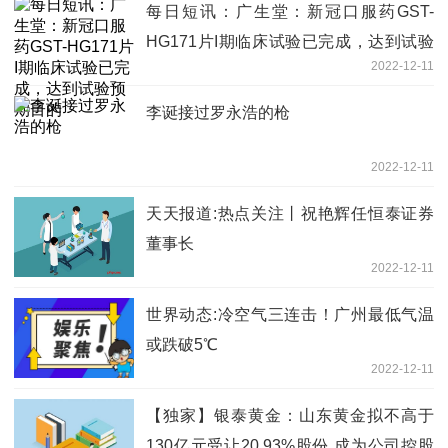
每日短讯：广生堂：新冠口服药GST-
HG171片I期临床试验已完成，达到试验
2022-12-11
预期目的
李诞接过罗永浩的枪
2022-12-11
天天报道:热点关注丨祝艳辉任恒泰证券
董事长
2022-12-11
世界动态:冷空气三连击！广州最低气温
或跌破5℃
2022-12-11
【独家】银泰黄金：山东黄金拟不高于
130亿元受让20.93%股份,成为公司控股