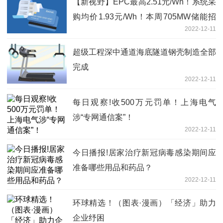
【新视野】EPC最高2.51元/Wh！系统采
购均价1.93元/Wh！本周705MW储能招
2022-12-11
中标项目【储能项目·周分析】
超级工程深中通道海底隧道钢壳制造全部
完成
2022-12-11
每日观察!收500万元罚单！上海电气
涉“专网通信案”！
2022-12-11
今日播报!居家治疗新冠病毒感染期间应
准备哪些用品和药品？
2022-12-11
环球精选！（图表·漫画）「经济」助力
企业纾困