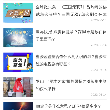
全球微头条丨《三国无双7》吕玲绮的秘
武怎么获得？三国无双7怎么刷金色武
2023-06-14
器？
世界快报:踩脚袜是啥？踩脚袜是放在袜
子里面吗？
2023-06-14
曹骏蓝盈莹合作什么剧认识的啊？曹骏演
过的电视剧有哪些？
2023-06-14
​罗山：“罗才之家”揭牌暨招才引智集中签
约仪式举行
2023-06-14
lpr定价是什么意思？LPR4倍是多少？